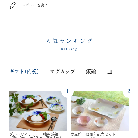
レビューを書く
人気ランキング
Ranking
ギフト(内祝)
マグカップ
飯碗
皿
1
2
ブルーワイナリー 楕円盛鉢
寿赤絵130周年記念セット
（縦19㎝・横23㎝・高さ5㎝）