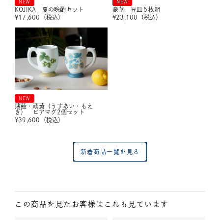
NEW
NEW
KOJIKA 夏の晩酌セット
豪華 豆皿５枚組
¥
17,600
（税込）
¥
23,100
（税込）
NEW
薄藍・萌黄（うすあい・もえ
ぎ） ビアマグ2個セット
¥
39,600
（税込）
新着商品一覧を見る
この商品を見たお客様はこれも見ています