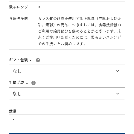
電子レンジ
可
食器洗浄機
ガラス質の絵具を使用する上絵具（赤絵および金
彩、銀彩）の商品につきましては、食器洗浄機の
ご利用で絵具部分を傷めることがございます。末
永くご愛用いただくためには、柔らかいスポンジ
での手洗いをお奨めします。
ギフト包装
(必
須)
手提げ袋
(必
須)