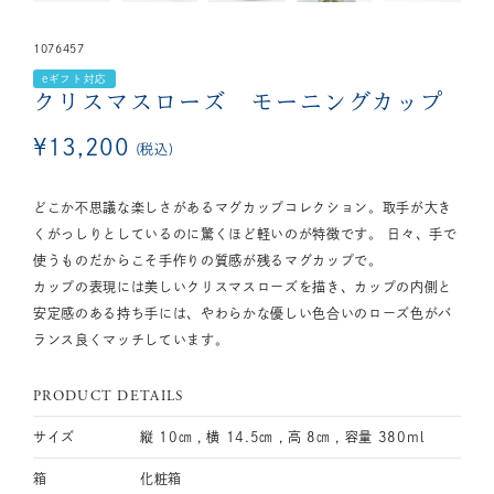
1076457
eギフト対応
クリスマスローズ モーニングカップ
¥
13,200
税込
どこか不思議な楽しさがあるマグカップコレクション。取手が大き
くがっしりとしているのに驚くほど軽いのが特徴です。 日々、手で
使うものだからこそ手作りの質感が残るマグカップで。
カップの表現には美しいクリスマスローズを描き、カップの内側と
安定感のある持ち手には、やわらかな優しい色合いのローズ色がバ
ランス良くマッチしています。
PRODUCT DETAILS
サイズ
縦 10㎝ , 横 14.5㎝ , 高 8㎝ , 容量 380ml
箱
化粧箱