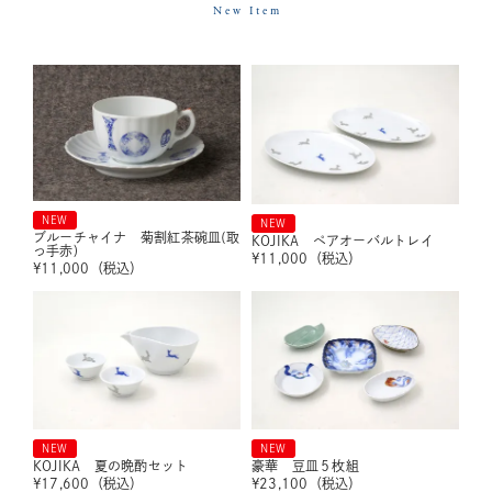
New Item
NEW
NEW
ブルーチャイナ 菊割紅茶碗皿(取
KOJIKA ペアオーバルトレイ
っ手赤)
¥
11,000
（税込）
¥
11,000
（税込）
NEW
NEW
KOJIKA 夏の晩酌セット
豪華 豆皿５枚組
¥
17,600
（税込）
¥
23,100
（税込）