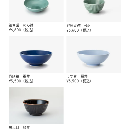
笹青磁 めん鉢
谷窯青磁 麺丼
¥
6,600
（税込）
¥
6,600
（税込）
呉須釉 福丼
うす青 福丼
¥
5,500
（税込）
¥
5,500
（税込）
黒天目 麺丼