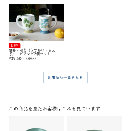
NEW
薄藍・萌黄（うすあい・もえ
ぎ） ビアマグ2個セット
¥
39,600
（税込）
新着商品一覧を見る
この商品を見たお客様はこれも見ています