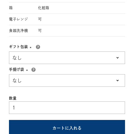
箱
化粧箱
電子レンジ
可
食器洗浄機
可
ギフト包装
(必
須)
手提げ袋
(必
須)
カートに入れる