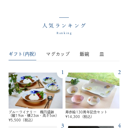
人気ランキング
Ranking
ギフト(内祝)
マグカップ
飯碗
皿
1
2
ブルーワイナリー 楕円盛鉢
寿赤絵130周年記念セット
（縦19㎝・横23㎝・高さ5㎝）
¥
14,300
（税込）
¥
5,500
（税込）
3
4