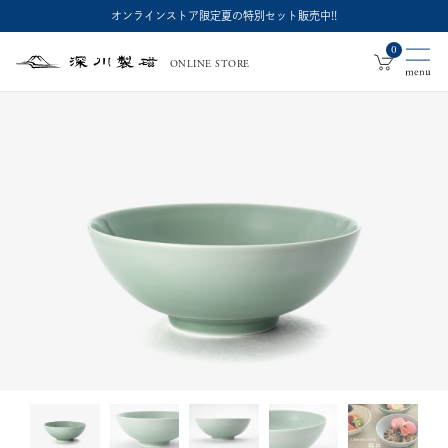
オンラインストア限定夏の特別セット販売中!!
0
ONLINE STORE
深
川
製
磁