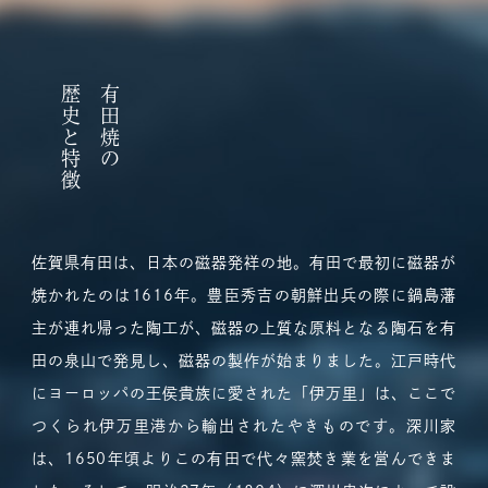
歴史と特徴
有田焼の
佐賀県有田は、日本の磁器発祥の地。有田で最初に磁器が
焼かれたのは1616年。豊臣秀吉の朝鮮出兵の際に鍋島藩
主が連れ帰った陶工が、磁器の上質な原料となる陶石を有
田の泉山で発見し、磁器の製作が始まりました。江戸時代
にヨーロッパの王侯貴族に愛された「伊万里」は、ここで
つくられ伊万里港から輸出されたやきものです。深川家
は、1650年頃よりこの有田で代々窯焚き業を営んできま