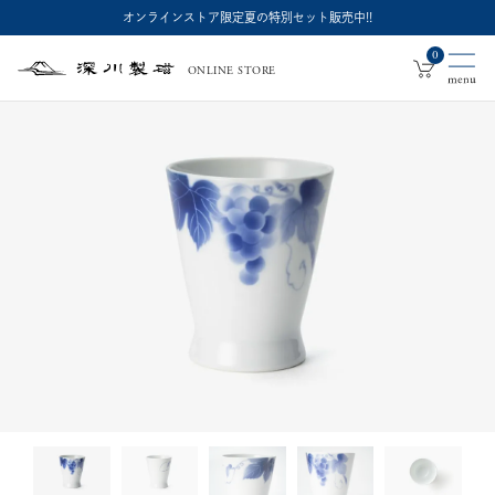
オンラインストア限定夏の特別セット販売中!!
0
ONLINE STORE
深
川
製
磁