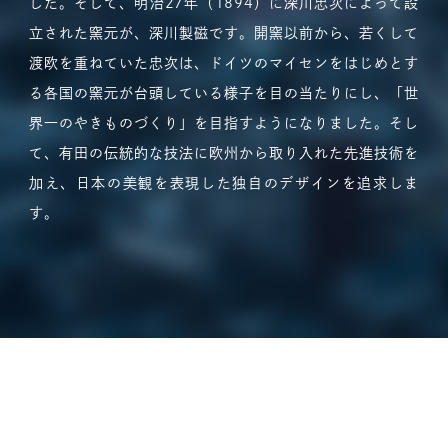
した。そして、明治27年（1894）に深川忠次によって設
立された窯元が、深川製磁です。開窯以前から、若くして
渡欧を重ねていた忠次は、ドイツのマイセンをはじめとす
る各国の窯元が台頭している様子を目の当たりにし、「世
界一のやきものづくり」を目指すようになりました。そし
て、有田の伝統的な技法に欧州から取り入れた先進技術を
加え、日本の美観を表現した独自のデザインを追求しま
す。