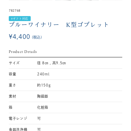
782768
eギフト対応
ブルーワイナリー K型ゴブレット
¥
4,400
税込
Product Details
サイズ
径 8㎝ , 高9.5㎝
容量
240ml
重さ
約150g
素材
陶磁器
箱
化粧箱
電子レンジ
可
食器洗浄機
可