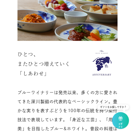
ひとつ、
またひとつ増えていく
「しあわせ」
ブルーワイナリーは発売以来、多くの方に愛され
てきた深川製磁の代表的なベーシックライン。豊
ギフトをお探しですか？
かな実りを表すぶどうを100年の伝統を持つ染付
技法で表現しています。「身近な工芸」、「用の
eギ
フト
美」を目指したブルー&ホワイト。普段の料理は
で
贈る