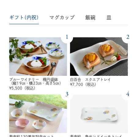
ギフト(内祝)
マグカップ
飯碗
皿
1
2
ブルーワイナリー 楕円盛鉢
白百合 スクエアトレイ
（縦19㎝・横23㎝・高さ5㎝）
¥
7,700
（税込）
¥
5,500
（税込）
3
4
寿赤絵130周年記念セット
寿赤絵 角サンドイッチトレイ