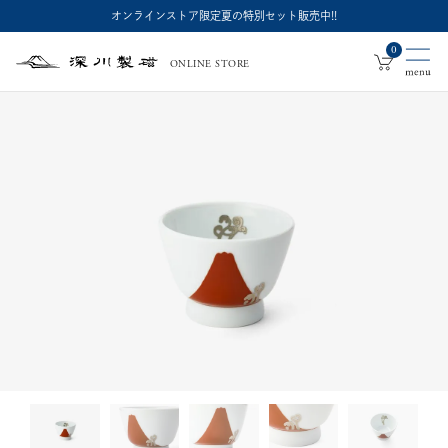
オンラインストア限定夏の特別セット販売中!!
0
ONLINE STORE
深
川
製
磁