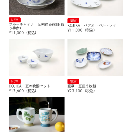
NEW
NEW
ブルーチャイナ 菊割紅茶碗皿(取
KOJIKA ペアオーバルトレイ
っ手赤)
¥
11,000
（税込）
¥
11,000
（税込）
NEW
NEW
KOJIKA 夏の晩酌セット
豪華 豆皿５枚組
¥
17,600
（税込）
¥
23,100
（税込）