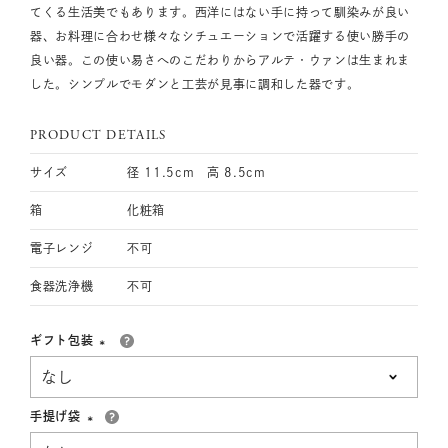
てくる生活美でもあります。西洋にはない手に持って馴染みが良い
器、お料理に合わせ様々なシチュエーションで活躍する使い勝手の
良い器。この使い易さへのこだわりからアルテ・ウァンは生まれま
した。シンプルでモダンと工芸が見事に調和した器です。
PRODUCT DETAILS
サイズ
径 11.5cm 高 8.5cm
箱
化粧箱
電子レンジ
不可
食器洗浄機
不可
ギフト包装
(必
須)
手提げ袋
(必