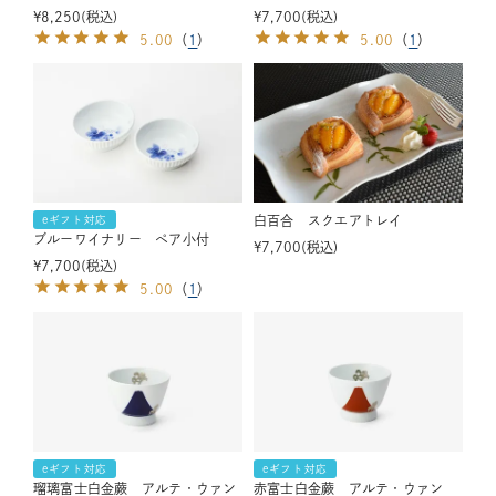
¥
8,250
税込
¥
7,700
税込
5.00
（
1
）
5.00
（
1
）
白百合 スクエアトレイ
eギフト対応
ブルーワイナリー ペア小付
¥
7,700
税込
¥
7,700
税込
5.00
（
1
）
eギフト対応
eギフト対応
瑠璃富士白金蕨 アルテ・ウァン
赤富士白金蕨 アルテ・ウァン