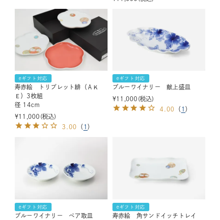
eギフト対応
eギフト対応
寿赤絵 トリプレット緋（ＡＫ
ブルーワイナリー 献上盛皿
Ｅ）3枚組
¥
11,000
税込
径 14cm
4.00
（
1
）
¥
11,000
税込
3.00
（
1
）
eギフト対応
eギフト対応
ブルーワイナリー ペア取皿
寿赤絵 角サンドイッチトレイ