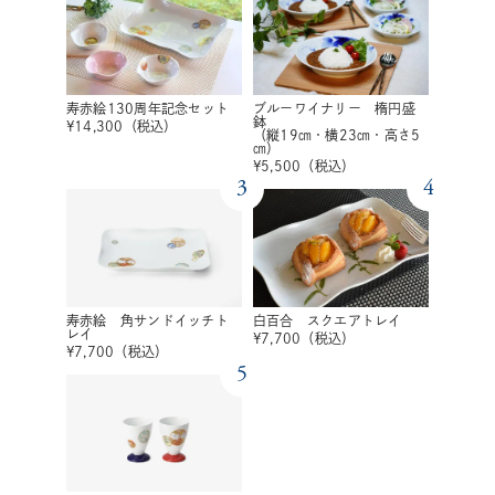
寿赤絵130周年記念セット
ブルーワイナリー 楕円盛
鉢
¥
14,300
（税込）
（縦19㎝・横23㎝・高さ5
㎝）
¥
5,500
（税込）
3
4
寿赤絵 角サンドイッチト
白百合 スクエアトレイ
レイ
¥
7,700
（税込）
¥
7,700
（税込）
5