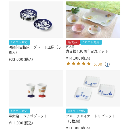
eギフト対応
新商品
eギフト対応
再入荷
明染付白抜紋 プレート皿揃（５
寿赤絵130周年記念セット
枚入）
¥
14,300
税込
¥
33,000
税込
5.00
（
1
）
eギフト対応
eギフト対応
寿赤絵 ペアゴブレット
ブルーチャイナ トリプレット
（3枚組）
¥
11,000
税込
¥
11,000
税込