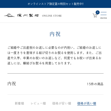
オンラインストア限定夏の特別セット販売中!!
0
ONLINE STORE
深
川
製
磁
内祝
ご結婚やご出産祝のお返しに必要なのが内祝い。ご結婚のお返しに
は一度きりを意味する結び切りのお熨斗を使用します。
また、ご出
産や入学、卒業のお祝いのお返しなど、何度でもお祝いが出来るお
返しには、蝶結びお熨斗を用意しております。
内祝
15
件の商品
新着順
レビュー順
価格が安い順
価格が高い順