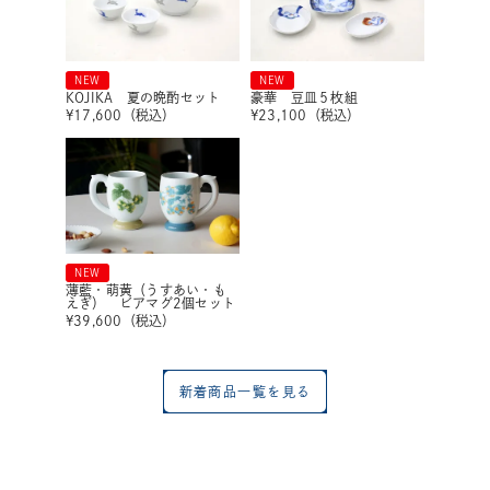
NEW
NEW
KOJIKA 夏の晩酌セット
豪華 豆皿５枚組
¥
17,600
（税込）
¥
23,100
（税込）
NEW
薄藍・萌黄（うすあい・も
えぎ） ビアマグ2個セット
¥
39,600
（税込）
新着商品一覧を見る