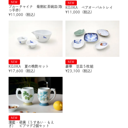
NEW
NEW
ブルーチャイナ 菊割紅茶碗皿(取
KOJIKA ペアオーバルトレイ
っ手赤)
¥
11,000
（税込）
¥
11,000
（税込）
NEW
NEW
KOJIKA 夏の晩酌セット
豪華 豆皿５枚組
¥
17,600
（税込）
¥
23,100
（税込）
NEW
薄藍・萌黄（うすあい・もえ
ぎ） ビアマグ2個セット