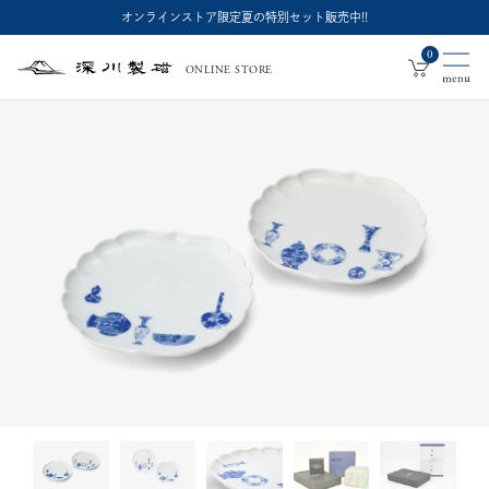
オンラインストア限定夏の特別セット販売中!!
0
ONLINE STORE
深
川
製
磁