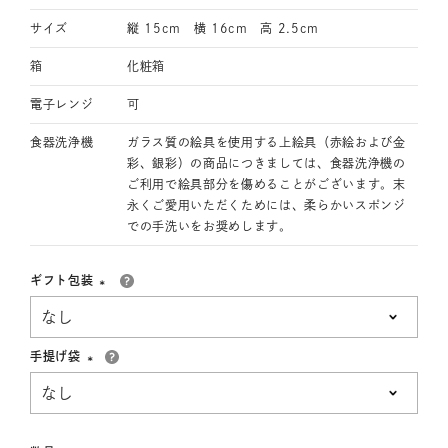
サイズ
縦 15cm 横 16cm 高 2.5cm
箱
化粧箱
電子レンジ
可
食器洗浄機
ガラス質の絵具を使用する上絵具（赤絵および金
彩、銀彩）の商品につきましては、食器洗浄機の
ご利用で絵具部分を傷めることがございます。末
永くご愛用いただくためには、柔らかいスポンジ
での手洗いをお奨めします。
ギフト包装
(必
須)
手提げ袋
(必
須)