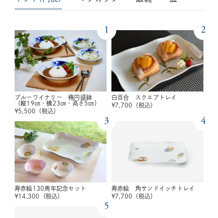
1
2
ブルーワイナリー 楕円盛鉢
白百合 スクエアトレイ
（縦19㎝・横23㎝・高さ5㎝）
¥
7,700
（税込）
¥
5,500
（税込）
3
4
寿赤絵130周年記念セット
寿赤絵 角サンドイッチトレイ
¥
14,300
（税込）
¥
7,700
（税込）
5