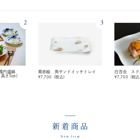
2
3
楕円盛鉢
寿赤絵 角サンドイッチトレイ
白百合 スク
・高さ5㎝）
¥
7,700
（税込）
¥
7,700
（税込
新着商品
New Item