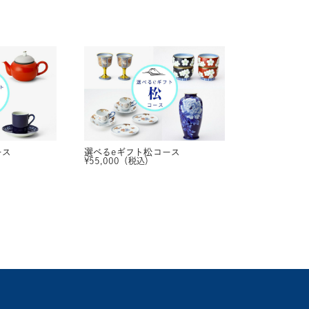
ース
選べるeギフト
松コース
¥
55,000
（税込）