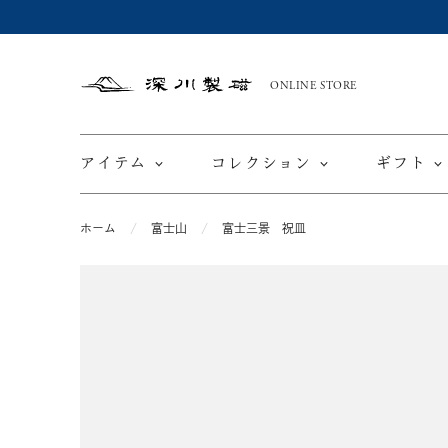
ONLINE STORE
深
川
製
磁
アイテム
コレクション
ギフト
ホーム
富士山
富士三景 祝皿
限定商品
てと
皿
カップ ＆ ソーサー
ワインカップ
TEWAZ