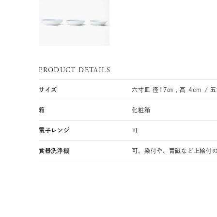
PRODUCT DETAILS
サイズ
六寸皿 径17㎝ , 高 4cm / 五
箱
化粧箱
電子レンジ
可
食器洗浄機
可。染付や、青磁など上絵付