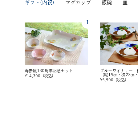
ギフト(内祝)
マグカップ
飯碗
皿
1
寿赤絵130周年記念セット
ブルーワイナリー 
（縦19㎝・横23㎝
¥
14,300
（税込）
¥
5,500
（税込）