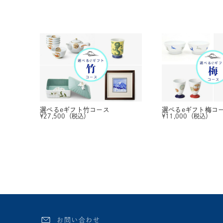
選べるeギフト
竹コース
選べるeギフト
梅コ
¥
27,500
（税込）
¥
11,000
（税込）
お問い合わせ