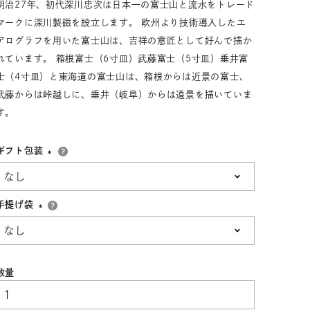
明治27年、初代深川忠次は日本一の富士山と流水をトレード
33,001円～55,000円
(税込)
マークに深川製磁を設立します。 欧州より技術導入したエ
アログラフを用いた富士山は、吉祥の意匠として好んで描か
55,001円
以上
(税込)
れています。 箱根富士（6寸皿）武藤富士（5寸皿）垂井富
士（4寸皿）と東海道の富士山は、箱根からは近景の富士、
武藤からは峠越しに、垂井（岐阜）からは遠景を描いていま
す。
動物モチーフ
ール
ギフト包装
(必
須)
手提げ袋
(必
須)