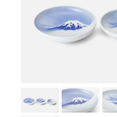
茶器揃い
丼
染付
蓋物