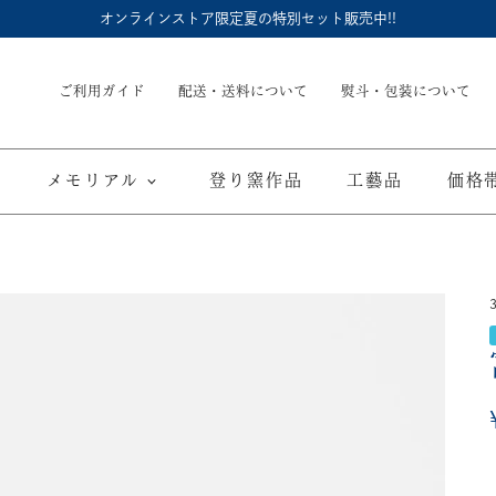
オンラインストア限定夏の特別セット販売中!!
ご利用ガイド
配送・送料について
熨斗・包装について
メモリアル
登り窯作品
工藝品
価格
内祝
御結婚御祝
長命壺 (骨壺)
季節商品
子供食器
御出産御祝
長寿の御祝
仏具
て
ブルーワイナリー
ブルーチャイナ
寿赤絵
取り皿
豆皿
海外へのお土産
弔事
カップ／ゴブレット
マグカップ
酒器
ポット／急
A
ARTE WAN
ARTE PLATE
富士山