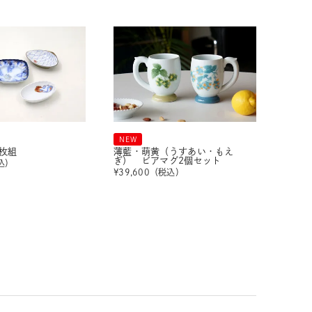
NEW
枚組
薄藍・萌黄（うすあい・もえ
ぎ） ビアマグ2個セット
込）
¥
39,600
（税込）