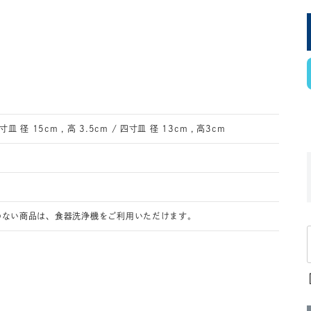
寸皿 径 15cm , 高 3.5cm / 四寸皿 径 13cm , 高3cm
のない商品は、食器洗浄機をご利用いただけます。