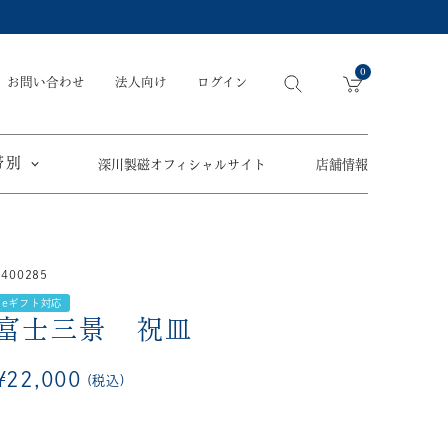
0
お問い合わせ
法人向け
ログイン
帯別
深川製磁オフィシャルサイト
店舗情報
引出物
手元供養
〜
3400285
節目の御祝
ペット骨壺
オツカレサマ、
eギフト対応
5,500円
以内
(税込)
ワタシ
富士三景 祝皿
eギフト
5,501円～11,000円
(税込)
¥
22,000
税込
11,001円～22,000円
(税込)
須／土瓶
22,001円～33,000円
(税込)
草花折枝白抜紋