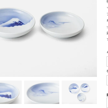
湯呑
飯碗
鉢
食卓小物
青磁
シンプル
花モチーフ
花器／インテリア
ボンボニエ