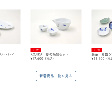
NEW
NEW
ーバルトレイ
KOJIKA 夏の晩酌セット
豪華 豆皿５
¥
17,600
（税込）
¥
23,100
（税
新着商品一覧を見る