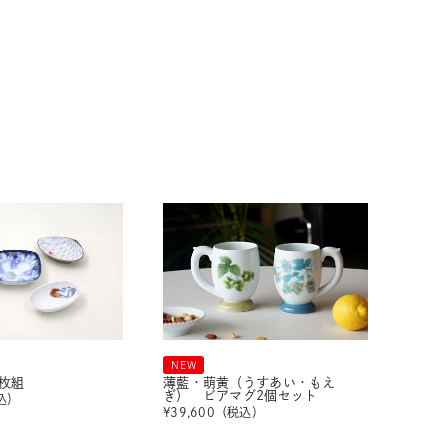
NEW
枚組
薄藍・萌黄（うすあい・もえ
ぎ） ビアマグ2個セット
込）
¥
39,600
（税込）