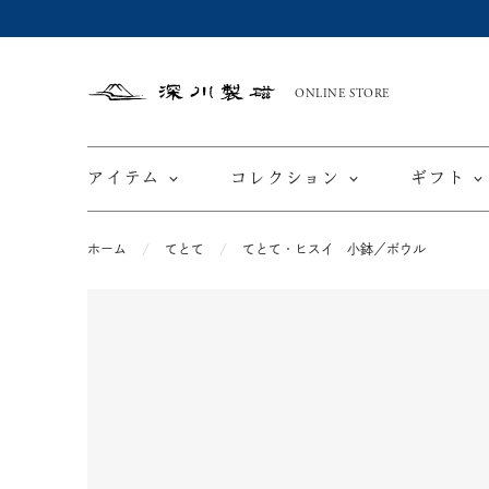
ONLINE STORE
深
川
製
磁
アイテム
コレクション
ギフト
ホーム
てとて
てとて・ヒスイ 小鉢／ボウル
限定商品
てと
皿
カップ ＆ ソーサー
ワインカップ
TEWAZ