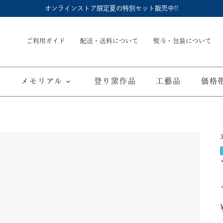
オンラインストア限定夏の特別セット販売中!!
ご利用ガイド
配送・送料について
熨斗・包装について
メモリアル
登り窯作品
工藝品
価格
内祝
御結婚御祝
長命壺 (骨壺)
季節商品
子供食器
御出産御祝
長寿の御祝
仏具
て
ブルーワイナリー
ブルーチャイナ
寿赤絵
取り皿
豆皿
海外へのお土産
弔事
カップ／ゴブレット
マグカップ
酒器
ポット／急
A
ARTE WAN
ARTE PLATE
富士山