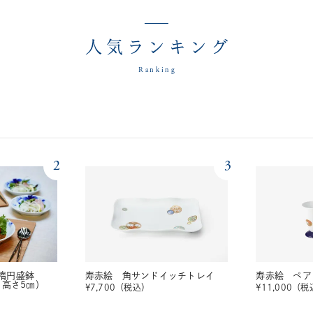
人気ランキング
Ranking
2
3
楕円盛鉢
寿赤絵 角サンドイッチトレイ
寿赤絵 ペア
・高さ5㎝）
¥
7,700
（税込）
¥
11,000
（税