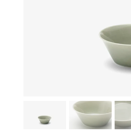
茶器揃い
丼
染付
蓋物