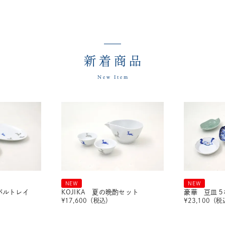
新着商品
New Item
NEW
NEW
ーバルトレイ
KOJIKA 夏の晩酌セット
豪華 豆皿５
¥
17,600
（税込）
¥
23,100
（税