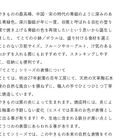
33,001円～55,000円
(税込)
やきものの最高峰、中国・宋の時代の青磁のように深みのあ
55,001円
以上
(税込)
る青緑色。深川製磁が年に一度、谷窯と呼ばれる自社の登り
窯で焼き上げる青磁の色を再現したいという思いから誕生し
ました。 てとての小鉢／ボウルは、盛り付ける食材を選ぶ
ことのない万能サイズ。フルーツやヨーグルト、汁気のある
動物モチーフ
ール
おかずを入れる際にもおすすめです。スタッキングしやす
く、収納にも便利です。
「てとて」シリーズの表情について
てとては、明治27年創業の百年工房にて、天然の天草陶石本
来の自然な風合いを損ねずに、職人の手でひとつひとつ丁寧
に焼造しています。
やきものは窯の炎によって生まれます。焼成時には、炎によ
る釉薬の予期しない変化（ヒスイでは茶系のお色が表情とし
て出る事が有ります）や、生地に含まれる鉄分が黒い点とし
てうつわの表面にあらわれる事があります。
てとてシリーズでは、このやきもの本来の自然な表情をその