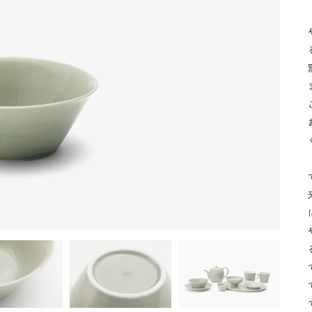
湯呑
飯碗
鉢
食卓小物
青磁
シンプル
花モチーフ
花器／インテリア
ボンボニエ