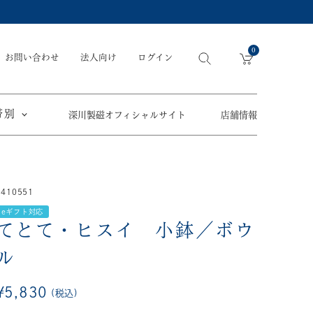
0
お問い合わせ
法人向け
ログイン
帯別
深川製磁オフィシャルサイト
店舗情報
引出物
手元供養
〜
3410551
節目の御祝
ペット骨壺
オツカレサマ、
eギフト対応
5,500円
以内
(税込)
ワタシ
てとて・ヒスイ 小鉢／ボウ
eギフト
5,501円～11,000円
(税込)
ル
11,001円～22,000円
(税込)
¥
5,830
税込
須／土瓶
22,001円～33,000円
(税込)
草花折枝白抜紋