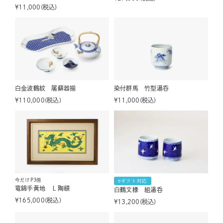
¥
11,000
税込
白金波鶴紋 屠蘇器揃
染付群馬 竹型湯呑
¥
110,000
税込
¥
11,000
税込
今だけP3倍
eギフト対応
竜錦手黄地 Ｌ陶額
白鶴文様 組湯呑
¥
165,000
税込
¥
13,200
税込