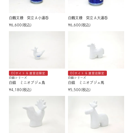
白鶴文様 突立Ａ小湯呑
白鶴文様 突立Ａ大湯呑
¥
6,600
税込
¥
6,600
税込
ECサイト & 直営店限定
ECサイト & 直営店限定
白磁シリーズ
白磁シリーズ
白磁 ミニオブジェ鳥
白磁 ミニオブジェ馬
¥
4,180
税込
¥
5,500
税込