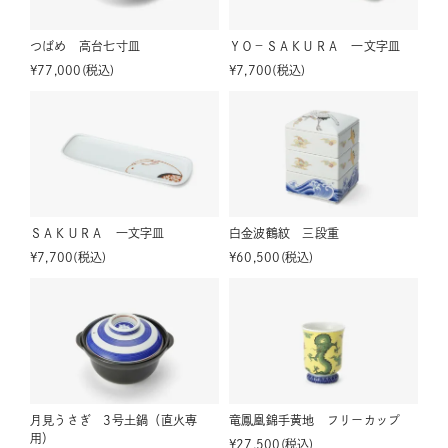
つばめ 高台七寸皿
ＹＯ－ＳＡＫＵＲＡ 一文字皿
¥
77,000
税込
¥
7,700
税込
ＳＡＫＵＲＡ 一文字皿
白金波鶴紋 三段重
¥
7,700
税込
¥
60,500
税込
月見うさぎ 3号土鍋（直火専
竜鳳凰錦手黄地 フリーカップ
用）
¥
27,500
税込