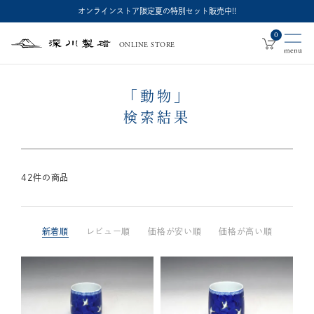
オンラインストア限定夏の特別セット販売中!!
0
ONLINE STORE
深
川
製
磁
「動物」
検索結果
42
件の商品
新着順
レビュー順
価格が安い順
価格が高い順