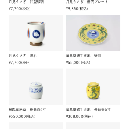
月見うさぎ 谷型飯碗
月見うさぎ 楕円プレート
¥
7,700
税込
¥
9,350
税込
月見うさぎ 湯呑
竜鳳凰錦手黄地 盛皿
¥
7,700
税込
¥
55,000
税込
桐鳳凰唐草 長命壺6寸
竜鳳凰錦手黄地 長命壺6寸
¥
550,000
税込
¥
308,000
税込