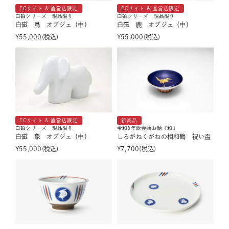
ECサイト & 直営店限定
ECサイト & 直営店限定
白磁シリーズ 現品限り
白磁シリーズ 現品限り
白磁 鳥 オブジェ（中）
白磁 鹿 オブジェ（中）
¥
55,000
税込
¥
55,000
税込
ECサイト & 直営店限定
新商品
白磁シリーズ 現品限り
令和6年歌会始お題『和』
白磁 象 オブジェ（中）
しろがねくがねの相和鶴 祝い盃
¥
55,000
税込
¥
7,700
税込