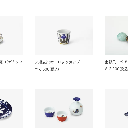
湯呑
飯碗
鉢
食卓小物
青磁
シンプル
花モチーフ
花器／インテリア
ボンボニエ
碗皿(デミタス
金彩貝 ペア
光琳風染付 ロックカップ
¥
13,200
税込
¥
16,500
税込