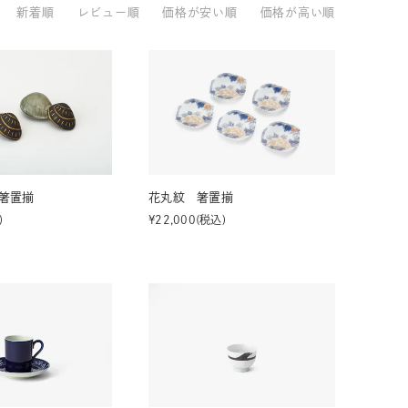
新着順
レビュー順
価格が安い順
価格が高い順
33,001円～55,000円
(税込)
55,001円
以上
(税込)
動物モチーフ
ール
箸置揃
花丸紋 箸置揃
¥
22,000
税込