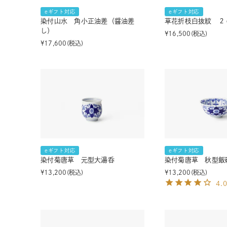
eギフト対応
eギフト対応
染付山水 角小正油差（醤油差
草花折枝白抜紋 ２
し）
¥
16,500
税込
¥
17,600
税込
eギフト対応
eギフト対応
染付菊唐草 元型大湯呑
染付菊唐草 秋型飯
¥
13,200
税込
¥
13,200
税込
4.