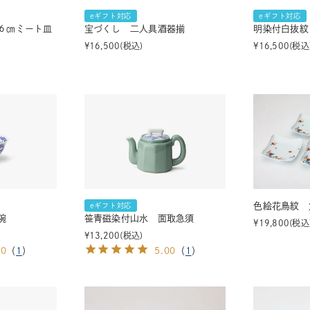
eギフト対応
eギフト対応
６㎝ミート皿
宝づくし 二人具酒器揃
明染付白抜紋
¥
16,500
税込
¥
16,500
税込
色絵花鳥紋 
eギフト対応
碗
笹青磁染付山水 面取急須
¥
19,800
税込
¥
13,200
税込
00
（
1
）
5.00
（
1
）