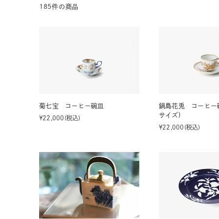
185
件の商品
茶器揃い
丼
染付
蓋物
菊七宝 コーヒー碗皿
鍋島花兎 コーヒー
サイズ)
¥
22,000
税込
¥
22,000
税込