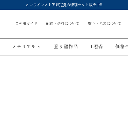
オンラインストア限定夏の特別セット販売中!!
ご利用ガイド
配送・送料について
熨斗・包装について
メモリアル
登り窯作品
工藝品
価格
内祝
御結婚御祝
長命壺 (骨壺)
季節商品
子供食器
御出産御祝
長寿の御祝
仏具
て
ブルーワイナリー
ブルーチャイナ
寿赤絵
取り皿
豆皿
海外へのお土産
弔事
カップ／ゴブレット
マグカップ
酒器
ポット／急
A
ARTE WAN
ARTE PLATE
富士山