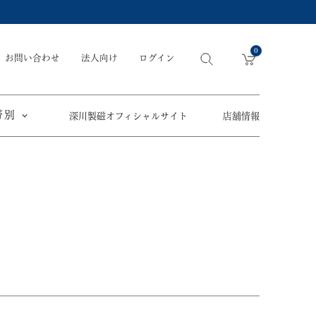
0
お問い合わせ
法人向け
ログイン
帯別
深川製磁オフィシャルサイト
店舗情報
引出物
手元供養
〜
節目の御祝
ペット骨壺
オツカレサマ、
5,500円
以内
(税込)
ワタシ
eギフト
5,501円～11,000円
(税込)
11,001円～22,000円
(税込)
須／土瓶
22,001円～33,000円
(税込)
草花折枝白抜紋