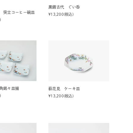
黒錆古代 ぐい呑
 突立コーヒー碗皿
¥
13,200
税込
角銘々皿揃
萩花見 ケーキ皿
¥
13,200
税込