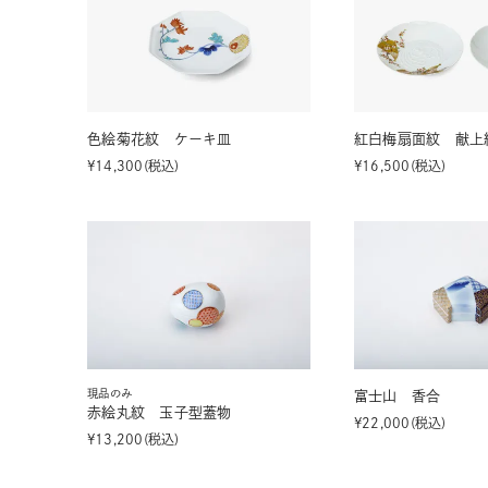
色絵菊花紋 ケーキ皿
紅白梅扇面紋 献上
¥
14,300
税込
¥
16,500
税込
現品のみ
富士山 香合
赤絵丸紋 玉子型蓋物
¥
22,000
税込
¥
13,200
税込