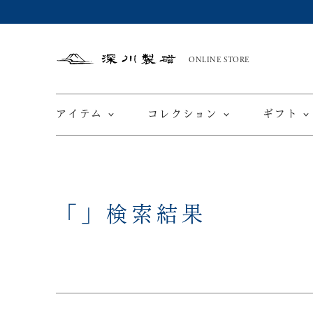
ONLINE STORE
深
川
製
磁
アイテム
コレクション
ギフト
限定商品
てと
「」
検索結果
皿
カップ ＆ ソーサー
ワインカップ
TEWAZ