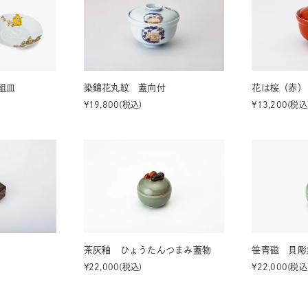
組皿
染錦花丸紋 蓋向付
花は桜（赤）
¥
19,800
税込
¥
13,200
税込
茶灰釉 ひょうたんつまみ蓋物
笹青磁 貝彫
¥
22,000
税込
¥
22,000
税込