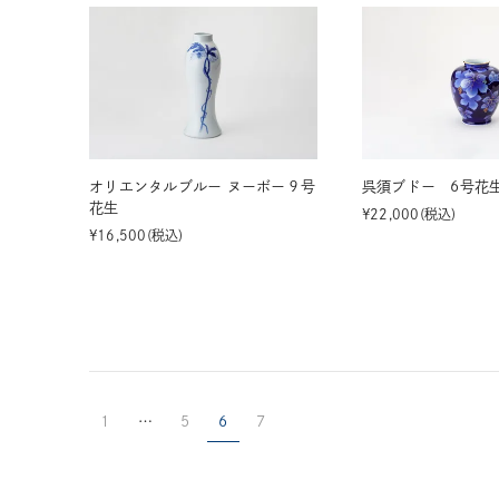
オリエンタルブルー ヌーボー９号
呉須ブドー 6号花
花生
¥
22,000
税込
¥
16,500
税込
1
…
5
6
7