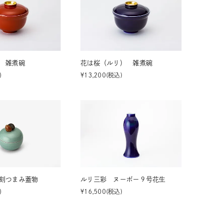
 雑煮碗
花は桜（ルリ） 雑煮碗
¥
13,200
税込
刻つまみ蓋物
ルリ三彩 ヌーボー９号花生
¥
16,500
税込