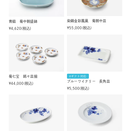
染錦金彩鳳凰 菊割中皿
青磁 菊中割盛鉢
¥
55,000
税込
¥
4,620
税込
菊七宝 銘々皿揃
eギフト対応
ブルーワイナリー 長角皿
¥
44,000
税込
¥
5,500
税込