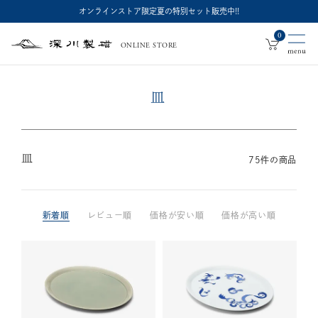
オンラインストア限定夏の特別セット販売中!!
0
ONLINE STORE
深
川
製
磁
皿
皿
75
件の商品
新着順
レビュー順
価格が安い順
価格が高い順