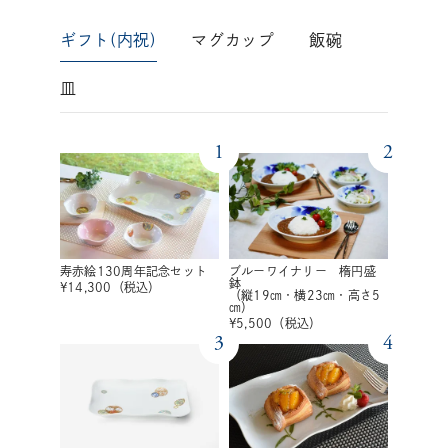
ギフト(内祝)
マグカップ
飯碗
皿
1
2
寿赤絵130周年記念セット
ブルーワイナリー 楕円盛
鉢
¥
14,300
（税込）
（縦19㎝・横23㎝・高さ5
㎝）
¥
5,500
（税込）
3
4