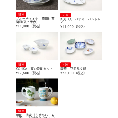
NEW
NEW
ブルーチャイナ 菊割紅茶
KOJIKA ペアオーバルトレ
碗皿(取っ手赤)
イ
¥
11,000
（税込）
¥
11,000
（税込）
NEW
NEW
KOJIKA 夏の晩酌セット
豪華 豆皿５枚組
¥
17,600
（税込）
¥
23,100
（税込）
NEW
薄藍・萌黄（うすあい・も