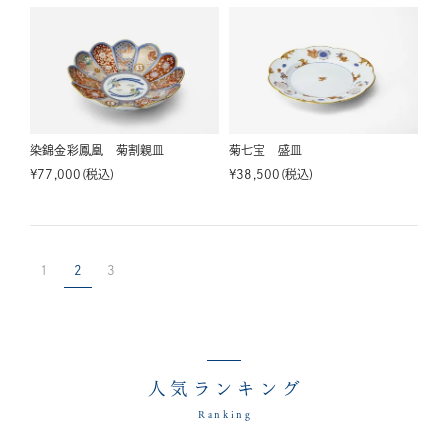
染錦金彩鳳凰 菊割親皿
菊七宝 盛皿
¥
77,000
税込
¥
38,500
税込
1
2
3
人気ランキング
Ranking