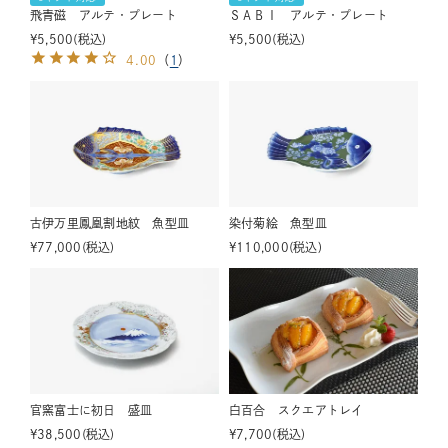
飛青磁 アルテ・プレート
ＳＡＢＩ アルテ・プレート
¥
5,500
税込
¥
5,500
税込
4.00
（
1
）
古伊万里鳳凰割地紋 魚型皿
染付菊絵 魚型皿
¥
77,000
税込
¥
110,000
税込
官窯富士に初日 盛皿
白百合 スクエアトレイ
¥
38,500
税込
¥
7,700
税込